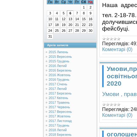
Пн
Вт
Ср
Чт
Пт
Сб
Нд
Наша адреса:
1
2
3
4
5
6
7
8
9
тел. 2-18-78
10
11
12
13
14
15
16
долучившись
17
18
19
20
21
22
23
фейсбуці.
24
25
26
27
28
29
30
31
Переглядів:
49
Архів записів
Коментарі (0)
2015 Липень
2015 Вересень
2015 Грудень
2016 Лютий
Умови,пр
2016 Березень
освітньо
2016 Жовтень
2016 Грудень
2020
2017 Січень
2017 Лютий
Умови , прав
2017 Березень
2017 Квітень
2017 Травень
2017 Червень
Переглядів:
24
2017 Вересень
Коментарі (0)
2017 Жовтень
2017 Листопад
2017 Грудень
2018 Лютий
оголошенн
2018 Березень