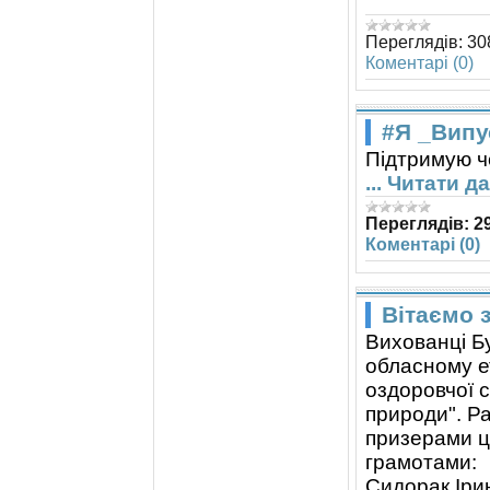
Переглядів:
30
Коментарі (0)
#Я _Випу
Підтримую ч
...
Читати да
Переглядів:
2
Коментарі (0)
Вітаємо 
Вихованці Б
обласному ет
оздоровчої 
природи". Ра
призерами ц
грамотами:
Сидорак Іри