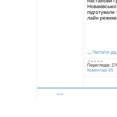
настанови і 
Новаківської
підготували 
лайн режимі
...
Читати дал
Переглядів:
27
Коментарі (0)
uCoz