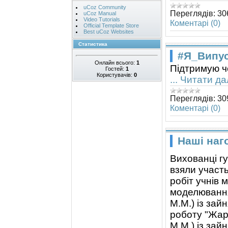
uCoz Community
Переглядів:
30
uCoz Manual
Video Tutorials
Коментарі (0)
Official Template Store
Best uCoz Websites
Статистика
#Я_Випус
Онлайн всього:
1
Підтримую ч
Гостей:
1
Користувачів:
0
...
Читати дал
Переглядів:
30
Коментарі (0)
Наші наг
Вихованці г
взяли участь
робіт учнів 
моделювання
М.М.) із зайн
роботу "Жар
М.М.) із зай