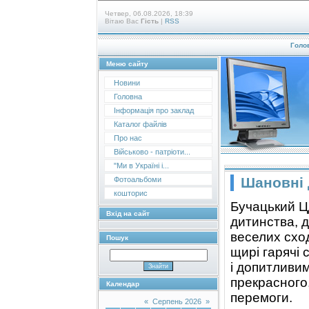
Четвер, 06.08.2026, 18:39
Вітаю Вас
Гість
|
RSS
Голо
Меню сайту
Новини
Головна
Інформація про заклад
Каталог файлів
Про нас
Військово - патріоти...
"Ми в Україні і...
Шановні д
Фотоальбоми
кошторис
Бучацький Ц
Вхід на сайт
дитинства, д
веселих схо
Пошук
щирі гарячі
і допитливим
прекрасного,
Календар
перемоги.
«
Серпень 2026
»